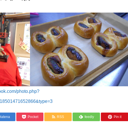
book.com/photo.php?
118501471652866&type=3
Hatena
Pocket
RSS
feedly
Pin it