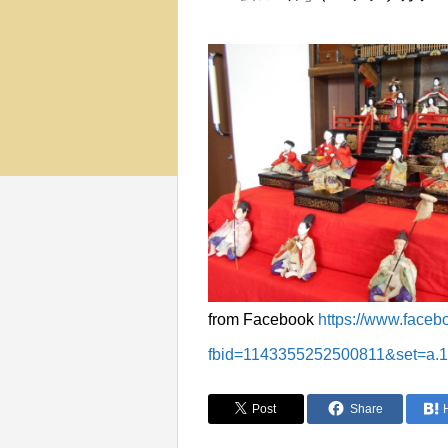
from Facebook
https://www.face
fbid=1143355252500811&set=a.
Post
Share