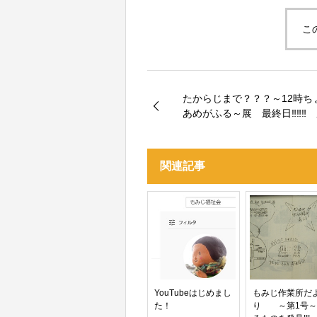
こ
たからじまで？？？～12時ち
あめがふる～展 最終日‼‼‼
中区
関連記事
YouTubeはじめまし
もみじ作業所だ
た！
り ～第1号～