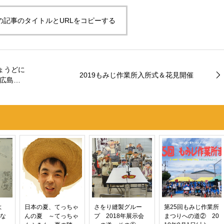
の記事のタイトルとURLをコピーする
ょうどに
2019もみじ作業所入所式＆花見開催
 広島市
よ
日本の夏、てっちゃ
さをり縫製グルー
第25回もみじ作業所
な
んの夏 ～てっちゃ
プ 2018年展示会
まつりへの道② 20