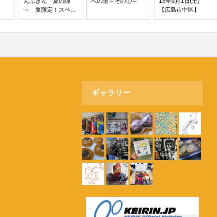
んふきん 夏の陣
への道～その①～
18年9月1日(土)
～ 夏限定！スペシ
【広島市中区】
ャルパッケージが登
場‼‼‼
ギャラリー