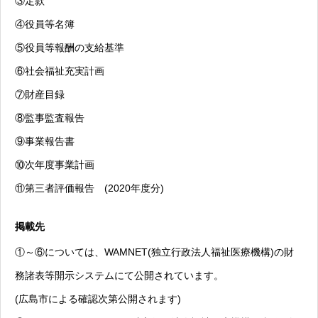
③定款
④役員等名簿
⑤役員等報酬の支給基準
⑥社会福祉充実計画
⑦財産目録
⑧監事監査報告
⑨事業報告書
⑩次年度事業計画
⑪第三者評価報告 (2020年度分)
掲載先
①～⑥については、WAMNET(独立行政法人福祉医療機構)の財
務諸表等開示システムにて公開されています。
(広島市による確認次第公開されます)