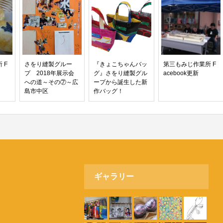
 F
さをり縫製グルー
『きょこちゃんバッ
第三もみじ作業所 F
プ 2018年展示会
グ』さをり縫製グル
acebook更新
への道～その⑦～広
ープから誕生した新
島市中区
作バッグ！
ギャラリー