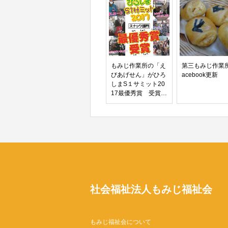
もみじ作業所の「え
第三もみじ作業所
びあげせん」がひろ
acebook更新
しまS１サミット20
17最優秀賞 受賞！
（スナック部門）
社会福祉法人もみじ福祉会
もみじ福祉会について