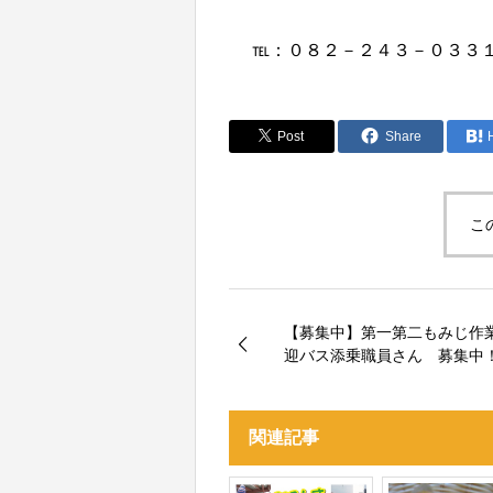
℡：０８２－２４３－０３３
Post
Share
こ
【募集中】第一第二もみじ作
迎バス添乗職員さん 募集中
関連記事