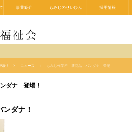
て
事業紹介
もみじのせいひん
採用情報
登場！
ニュース
もみじ作業所 新商品 バンダナ 登場！
ンダナ 登場！
バンダナ！