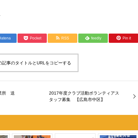
１
Hatena
Pocket
RSS
feedly
Pin it
の記事のタイトルとURLをコピーする
業所 送
2017年度クラブ活動ボランティアス
！
タッフ募集 【広島市中区】