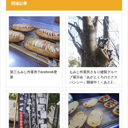
関連記事
第三もみじ作業所 Facebook更
もみじ作業所さをり縫製グルー
新
プ展示会『あかとくろのエクス
パンシー』開催中！～あと2日
～