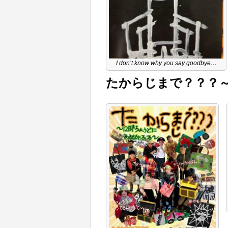
I don’t know why you say goodbye…
たからじまで？？？～