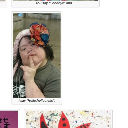
You say “Goodbye” and…
I say “Hello,hello,hello”.