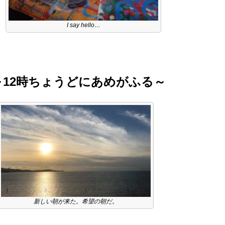
I say hello…
12時ちょうどにあめがふる～
新しい朝が来た。希望の朝だ。