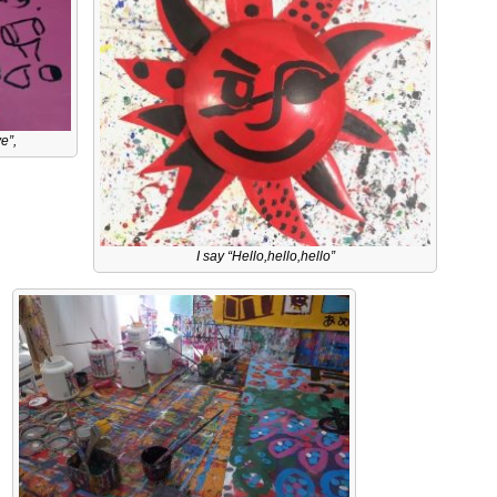
e”,
I say “Hello,hello,hello”