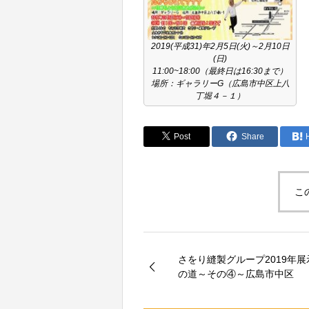
2019(平成31)年2月5日(火)～2月10日
(日)
11:00~18:00（最終日は16:30まで）
場所：ギャラリーG（広島市中区上八
丁堀４－１）
Post
Share
こ
さをり縫製グループ2019年展
の道～その④～広島市中区