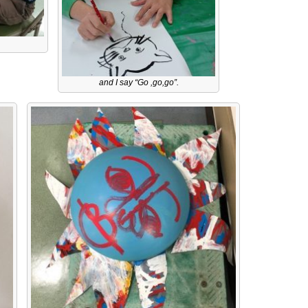
and I say “Go ,go,go”.