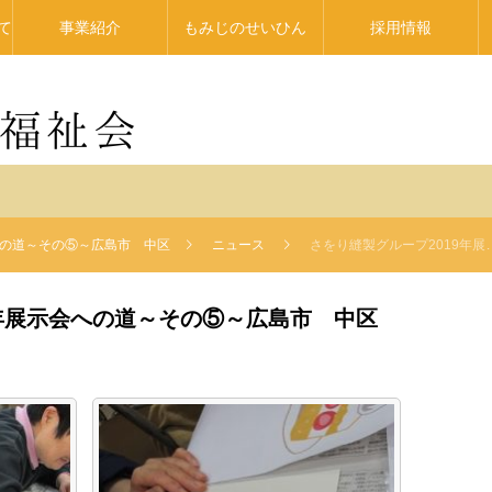
て
事業紹介
もみじのせいひん
採用情報
への道～その⑤～広島市 中区
ニュース
さをり縫製グループ2019年展示会への道～その⑤～広島市 中区
9年展示会への道～その⑤～広島市 中区