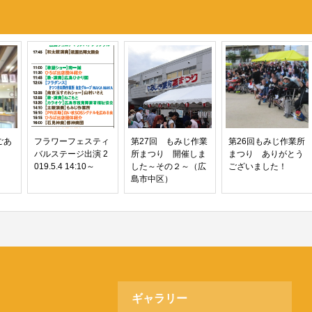
ごあ
フラワーフェスティ
第27回 もみじ作業
第26回もみじ作業所
バルステージ出演 2
所まつり 開催しま
まつり ありがとう
019.5.4 14:10～
した～その２～（広
ございました！
島市中区）
ギャラリー